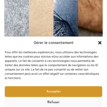
Gérer le consentement
Pour offrir les meilleures expériences, nous utilisons des technologies
telles que les cookies pour stocker et/ou accéder aux informations des
appareils. Le fait de consentir à ces technologies nous permettra de
traiter des données telles que le comportement de navigation ou les ID
Kinésiologie
Cellrelease®
Access
Body
uniques sur ce site. Le fait de ne pas consentir ou de retirer son
consentement peut avoir un effet négatif sur certaines caractéristiques
Bars
Proces
La
Cellrelease®
et fonctions.
kinésiologie
est une
Access
Cette
utilise
méthode
Bars
technique
Accepter
des
qui
consiste
utilise
techniques
cible la
en un
des
Refuser
de test
libération