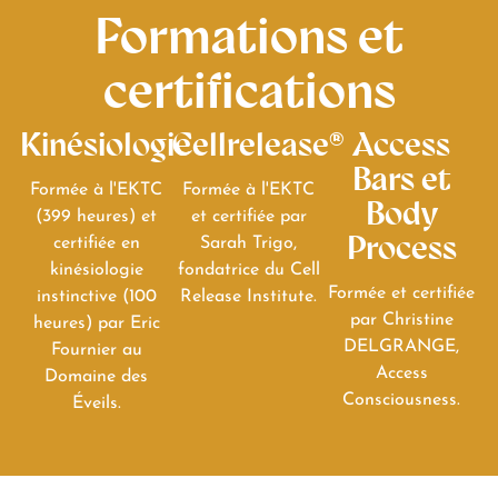
Formations et
certifications
Kinésiologie
Cellrelease®
Access
Bars et
Formée à l'EKTC
Formée à l'EKTC
Body
(399 heures) et
et certifiée par
Process
certifiée en
Sarah Trigo,
kinésiologie
fondatrice du Cell
Formée et certifiée
instinctive (100
Release Institute.
par Christine
heures) par Eric
DELGRANGE,
Fournier au
Access
Domaine des
Consciousness.
Éveils.